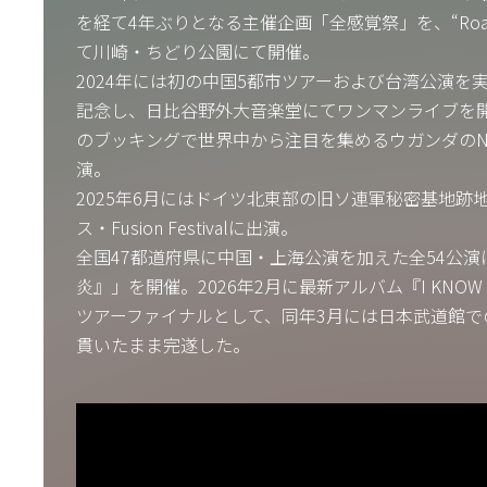
を経て4年ぶりとなる主催企画「全感覚祭」を、“Road T
て川崎・ちどり公園にて開催。
2024年には初の中国5都市ツアーおよび台湾公演を実
記念し、日比谷野外大音楽堂にてワンマンライブを開
のブッキングで世界中から注目を集めるウガンダのNyege N
演。
2025年6月にはドイツ北東部の旧ソ連軍秘密基地跡
ス・Fusion Festivalに出演。
全国47都道府県に中国・上海公演を加えた全54公演に
炎』」を開催。2026年2月に最新アルバム『I KNOW
ツアーファイナルとして、同年3月には日本武道館で
貫いたまま完遂した。