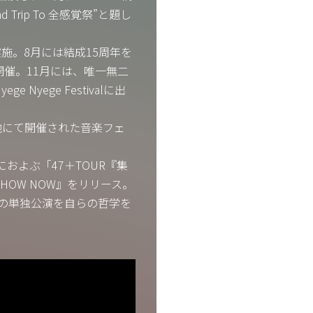
rip To 全感覚祭”と題し
施。8月には結成15周年を
催。11月には、唯一無二
yege Festivalに出
地にて開催された音楽フェ
およぶ「47＋TOUR『集
 HOW NOW』をリリース。
の単独公演を自らの哲学を