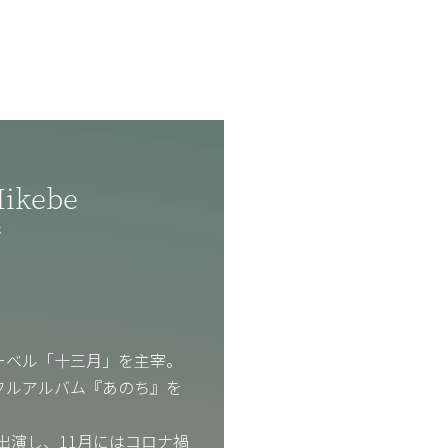
Mikebe
ベ
ーベル「十三月」を主宰。
に制作したフルアルバム『あのち』を
AGEに出演し、11月にはコロナ禍